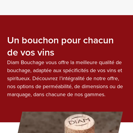
différents niveaux de perméabilité,
ils permettent de maîtriser
précisément les transferts
d’oxygène et leur constance, année
après année, tout au long de la vie
Un bouchon pour chacun
en bouteille.
de vos vins
Diam Bouchage vous offre la meilleure qualité de
bouchage, adaptée aux spécificités de vos vins et
spiritueux. Découvrez l’intégralité de notre offre,
nos options de perméabilité, de dimensions ou de
marquage, dans chacune de nos gammes.