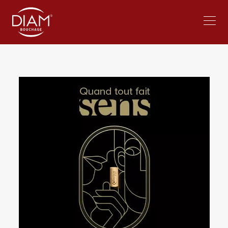
Select
Travailler chez Diam
Actualités
your
language