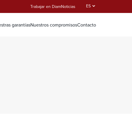
Select
Trabajar en Diam
Noticias
your
language
stras garantías
Nuestros compromisos
Contacto