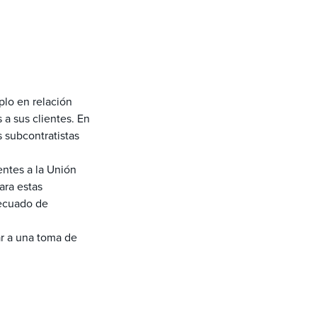
plo en relación
 a sus clientes. En
 subcontratistas
entes a la Unión
ara estas
decuado de
ar a una toma de