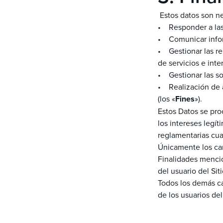
Estos datos son n
• Responder a las 
• Comunicar infor
• Gestionar las re
de servicios e inte
• Gestionar las sol
• Realización de an
(los «
Fines
»).
Estos Datos se proc
los intereses legí
reglamentarias cu
Únicamente los cam
Finalidades mencio
del usuario del Sit
Todos los demás c
de los usuarios del