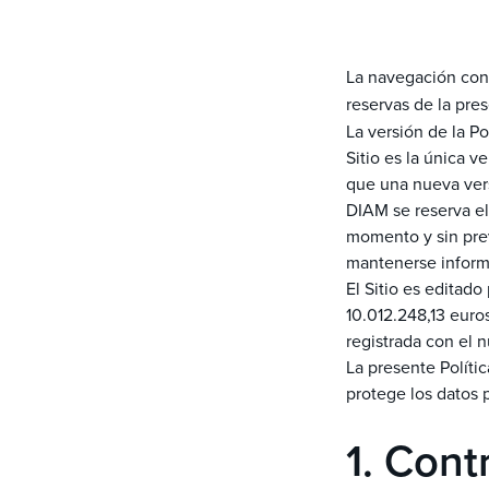
La navegación cont
reservas de la pres
La versión de la P
Sitio es la única v
que una nueva vers
DIAM se reserva el
momento y sin prev
mantenerse infor
El Sitio es editad
10.012.248,13 euro
registrada con el
La presente Polític
protege los datos p
1. Cont