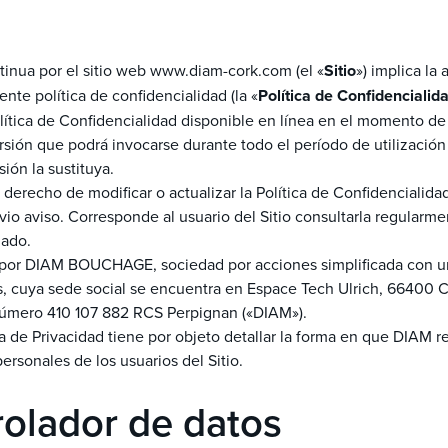
inua por el sitio web www.diam-cork.com (el «
Sitio
») implica la
ente política de confidencialidad (la «
Política de Confidencialid
olítica de Confidencialidad disponible en línea en el momento de
ersión que podrá invocarse durante todo el período de utilización 
ión la sustituya.
 derecho de modificar o actualizar la Política de Confidencialida
io aviso. Corresponde al usuario del Sitio consultarla regularme
mado.
o por DIAM BOUCHAGE, sociedad por acciones simplificada con un
s, cuya sede social se encuentra en Espace Tech Ulrich, 66400 Cé
 número 410 107 882 RCS Perpignan («DIAM»).
a de Privacidad tiene por objeto detallar la forma en que DIAM re
ersonales de los usuarios del Sitio.
rolador de datos