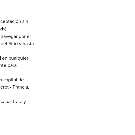
 aceptación sin
ad
»).
 navegar por el
del Sitio y hasta
d en cualquier
nte para
 capital de
ret - Francia,
caba, trata y