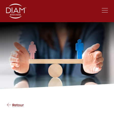
Select
Travailler chez Diam
Actualités
your
language
Retour