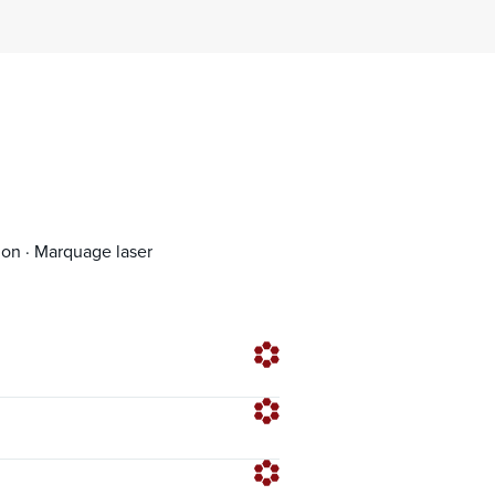
ion · Marquage laser
Existe en version bio-sourcée
Faible
1,0 ± 0,5
Faible