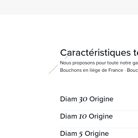
Caractéristiques
Nous proposons pour toute notre ga
Bouchons en liège de France · Bouc
30
Diam
Origine
10
Diam
Origine
Garantie mécanique
5
Diam
Origine
Longueurs disponibles (mm)
44
Garantie mécanique