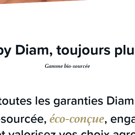
by Diam, toujours plu
Gamme bio-sourcée
toutes les garanties Diam
éco-conçue
sourcée,
, eng
et valorisez vos choix ag