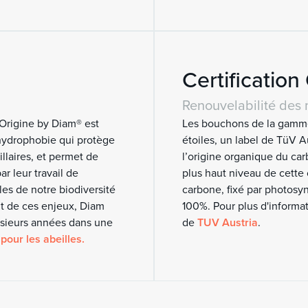
Certificatio
Renouvelabilité des 
 Origine by Diam® est
Les bouchons de la gamme
 hydrophobie qui protège
étoiles, un label de TüV Au
laires, et permet de
l’origine organique du car
ar leur travail de
plus haut niveau de cette 
les de notre biodiversité
carbone, fixé par photos
nt de ces enjeux, Diam
100%. Pour plus d'informat
usieurs années dans une
de
TUV Austria
.
pour les abeilles.