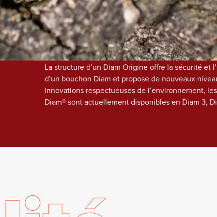
ours 
véritable avancée technologique qui conjugue effi
l’environnement. Stable et hydrophobe, l’émulsion d
ure
bouchons des remontées capillaires et permet de maî
mécaniques. 
La structure d’un Diam Origine offre la sécurité et
d’un bouchon Diam et propose de nouveaux niveaux
innovations respectueuses de l’environnement, les
Diam® sont actuellement disponibles en Diam 3, D