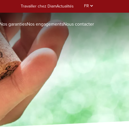
Select
Travailler chez Diam
Actualités
your
language
Nos garanties
Nos engagements
Nous contacter