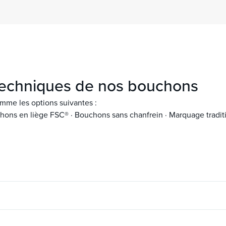
 techniques de nos bouchons
mme les options suivantes :
hons en liège FSC® · Bouchons sans chanfrein · Marquage tradit
30 ans
Perméabilité
/47/49/54
Chanfrein (mm)
10 ans
Perméabilité