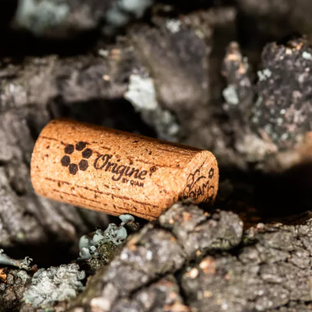
ous 
La gamme Origine by Diam® est l’aboutissement d’un
R&D. Elle associe à la fleur de liège un liant aux p
cire d’abeille. Testé et approuvé par plusieurs laborat