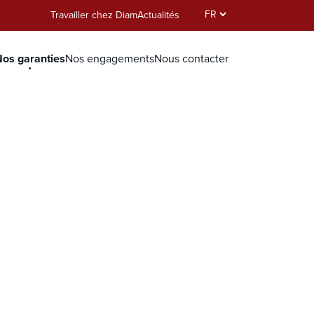
Select
Travailler chez Diam
Actualités
your
language
os garanties
Nos engagements
Nous contacter