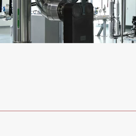
neutralité
La
à 
Depuis son lancement en 2004