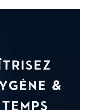
tre vision de son vieillissement. C’est à vous
oxygène votre vin aura besoin, dans les mois
niveaux de perméabilité, nos bouchons pour
vescents vous permettent de maîtriser ce
es offrent également différentes durées de
assurer la préservation de votre vin en
n souffle d’innovation
rée la contribution en oxygène du bouchon,
 vin en bouteille ? C’est un territoire de
 R&D prennent une part très active depuis
ouchage s’associe pour cela aux travaux
aux de recherche en œnologie.
haque vin, selon l’évolution du profil
ours œnologique ou encore sa sensibilité à