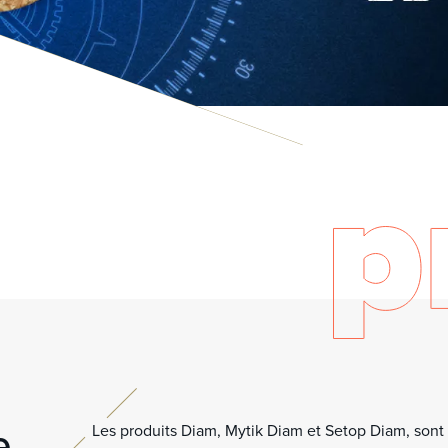
l’oxygène, nous mettons à vo
options pour vous permettre d
Pour étendre la palette à votr
côtés et ouvrent peu à peu la 
e
Les produits Diam, Mytik Diam et Setop Diam, sont