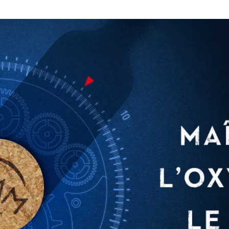
cépages, à la vinification, à vo
de décider de quel apport en 
et les années qui viennent.
En vous proposant différents 
vins tranquilles et vins effer
paramètre essentiel. Nos gamm
garantie mécanique pour vous 
bouteille 2,3,5,10 ou 30 ans.
Diam et oxygène : u
Comment maîtriser dans la du
et ses effets sur l'évolution du
recherches auquel nos équipes
de nombreuses années. Diam B
des principaux centres mondi
Selon les caractéristiques de c
aromatique souhaité, son parc