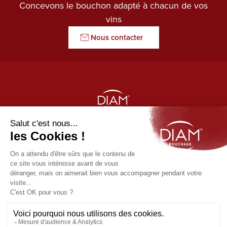
Concevons le bouchon adapté à chacun de vos
vins
Nous contacter
LE GARDIEN DES ARÔMES
Nos produits
Diam
Liens utiles
Origine by Diam