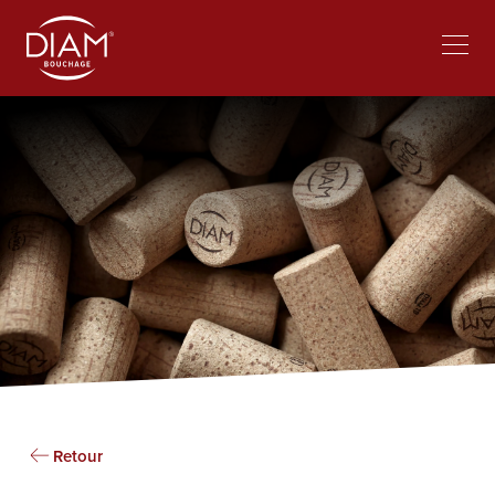
Select
Travailler chez Diam
Actualités
your
language
Retour