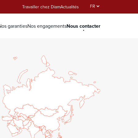
Select
Travailler chez Diam
Actualités
your
language
Nous contacter
Nos garanties
Nos engagements