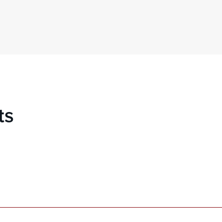
ts
s Olivier BAUGIER
EVOPACK
les Manager
Contact : Michel LU
rique, Europe de l'Est,