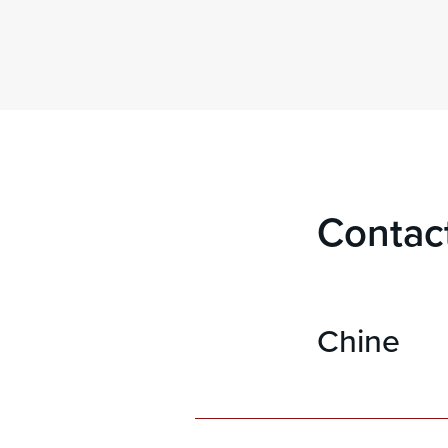
Contac
Chine
Jacque
Export Sa
Zones : Af