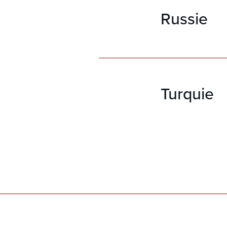
Moyen-Ori
Russie
Inde, Indo
Birmanie, 
Jacque
Export Sa
Zones : Af
Moyen-Ori
Turquie
Inde, Indo
Birmanie, 
Jacque
Export Sa
Zones : Af
Moyen-Ori
Inde, Indo
Birmanie, 