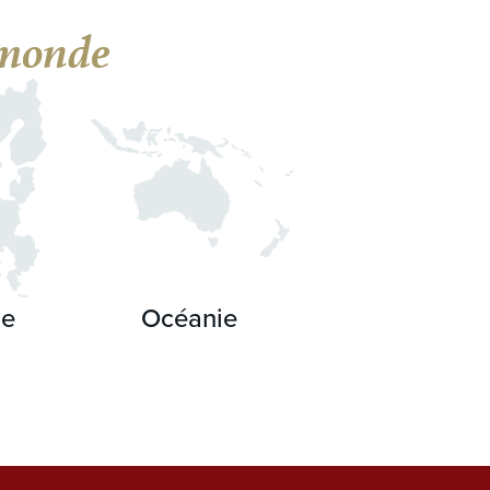
monde
pe
Océanie