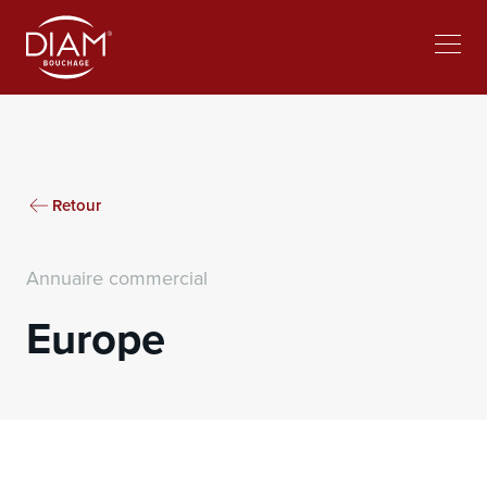
Select
Travailler chez Diam
Actualités
your
language
Retour
Annuaire commercial
Europe